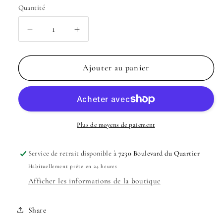
Quantité
Quantité
Réduire
Augmenter
la
la
quantité
quantité
de
de
Ajouter au panier
Écran
Écran
solaire
solaire
sérum
sérum
illuminateur
illuminateur
Dew
Dew
Plus de moyens de paiement
Good
Good
avec
avec
Service de retrait disponible à
7230 Boulevard du Quartier
technologie
technologie
Habituellement prête en 24 heures
probiotique
probiotique
SPF
SPF
Afficher les informations de la boutique
30
30
Share