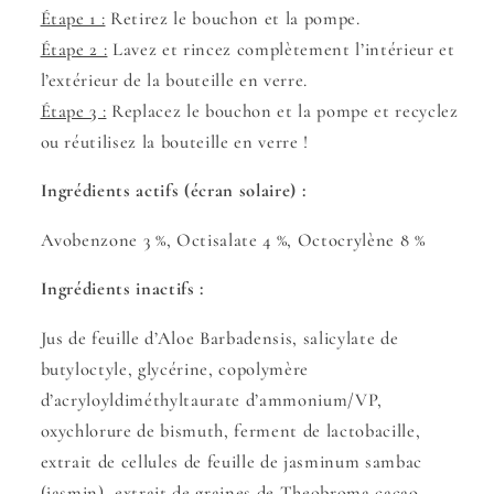
Étape 1 :
Retirez le bouchon et la pompe.
Étape 2 :
Lavez et rincez complètement l’intérieur et
l’extérieur de la bouteille en verre.
Étape 3 :
Replacez le bouchon et la pompe et recyclez
ou réutilisez la bouteille en verre !
Ingrédients actifs (écran solaire) :
Avobenzone 3 %, Octisalate 4 %, Octocrylène 8 %
Ingrédients inactifs :
Jus de feuille d’Aloe Barbadensis, salicylate de
butyloctyle, glycérine, copolymère
d’acryloyldiméthyltaurate d’ammonium/VP,
oxychlorure de bismuth, ferment de lactobacille,
extrait de cellules de feuille de jasminum sambac
(jasmin), extrait de graines de Theobroma cacao