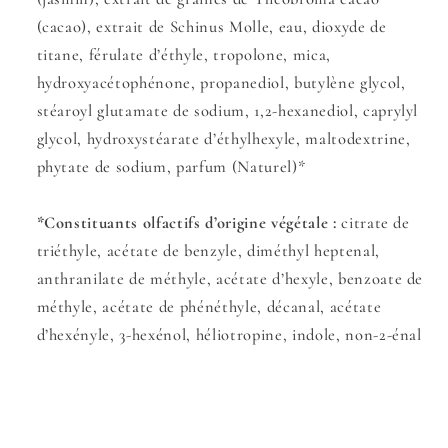
(cacao), extrait de Schinus Molle, eau, dioxyde de
titane, férulate d’éthyle, tropolone, mica,
hydroxyacétophénone, propanediol, butylène glycol,
stéaroyl glutamate de sodium, 1,2-hexanediol, caprylyl
glycol, hydroxystéarate d’éthylhexyle, maltodextrine,
phytate de sodium, parfum (Naturel)*
*Constituants olfactifs d’origine végétale :
citrate de
triéthyle, acétate de benzyle, diméthyl heptenal,
anthranilate de méthyle, acétate d’hexyle, benzoate de
méthyle, acétate de phénéthyle, décanal, acétate
d’hexényle, 3-hexénol, héliotropine, indole, non-2-énal