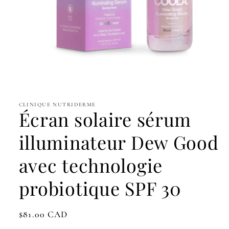
Ouvrir
le
média
1
CLINIQUE NUTRIDERME
Écran solaire sérum
dans
une
fenêtre
illuminateur Dew Good
modale
avec technologie
probiotique SPF 30
Prix
$81.00 CAD
habituel